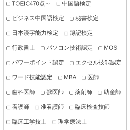
TOEIC470点～
中国語検定
ビジネス中国語検定
秘書検定
日本漢字能力検定
簿記検定
行政書士
パソコン技術認定
MOS
パワーポイント認定
エクセル技能認定
ワード技能認定
MBA
医師
歯科医師
獣医師
薬剤師
助産師
看護師
准看護師
臨床検査技師
臨床工学技士
理学療法士