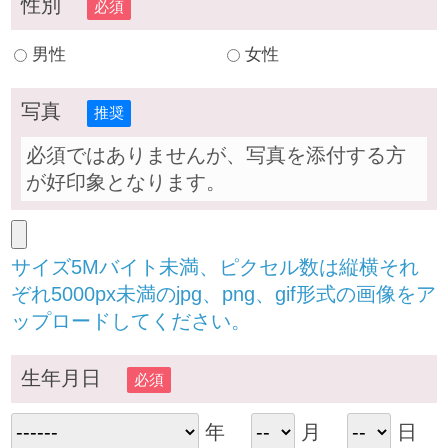
性別
必須
男性
女性
写真
推奨
必須ではありませんが、写真を添付する方
が好印象となります。
サイズ5Mバイト未満、ピクセル数は縦横それ
ぞれ5000px未満のjpg、png、gif形式の画像をア
ップロードしてください。
生年月日
必須
年
月
日