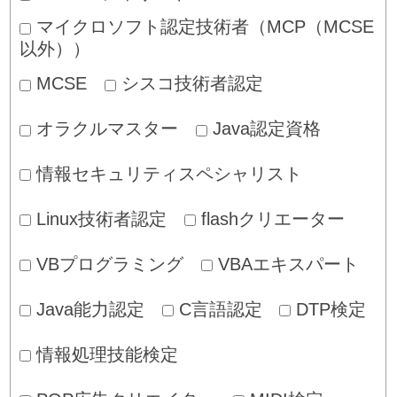
マイクロソフト認定技術者（MCP（MCSE
以外））
MCSE
シスコ技術者認定
オラクルマスター
Java認定資格
情報セキュリティスペシャリスト
Linux技術者認定
flashクリエーター
VBプログラミング
VBAエキスパート
Java能力認定
C言語認定
DTP検定
情報処理技能検定