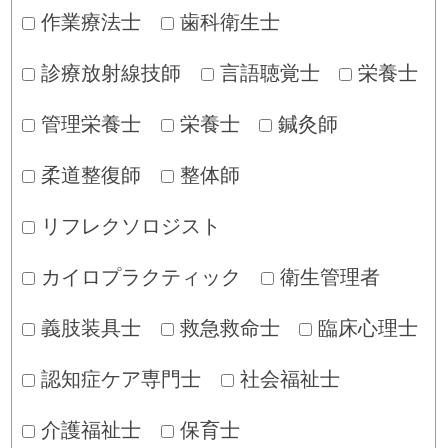
作業療法士
歯科衛生士
診療放射線技師
言語聴覚士
栄養士
管理栄養士
栄養士
鍼灸師
柔道整復師
整体師
リフレクソロジスト
カイロプラクティック
衛生管理者
義肢装具士
救急救命士
臨床心理士
認知症ケア専門士
社会福祉士
介護福祉士
保育士