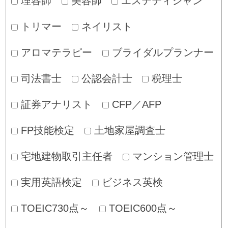
理容師
美容師
エステティシャン
トリマー
ネイリスト
アロマテラピー
ブライダルプランナー
司法書士
公認会計士
税理士
証券アナリスト
CFP／AFP
FP技能検定
土地家屋調査士
宅地建物取引主任者
マンション管理士
実用英語検定
ビジネス英検
TOEIC730点～
TOEIC600点～