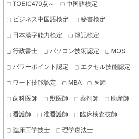
TOEIC470点～
中国語検定
ビジネス中国語検定
秘書検定
日本漢字能力検定
簿記検定
行政書士
パソコン技術認定
MOS
パワーポイント認定
エクセル技能認定
ワード技能認定
MBA
医師
歯科医師
獣医師
薬剤師
助産師
看護師
准看護師
臨床検査技師
臨床工学技士
理学療法士