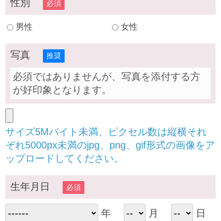
性別
必須
男性
女性
写真
推奨
必須ではありませんが、写真を添付する方
が好印象となります。
サイズ5Mバイト未満、ピクセル数は縦横それ
ぞれ5000px未満のjpg、png、gif形式の画像をア
ップロードしてください。
生年月日
必須
年
月
日