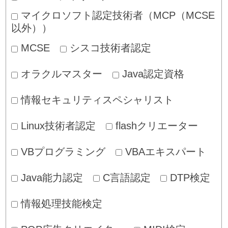
マイクロソフト認定技術者（MCP（MCSE
以外））
MCSE
シスコ技術者認定
オラクルマスター
Java認定資格
情報セキュリティスペシャリスト
Linux技術者認定
flashクリエーター
VBプログラミング
VBAエキスパート
Java能力認定
C言語認定
DTP検定
情報処理技能検定