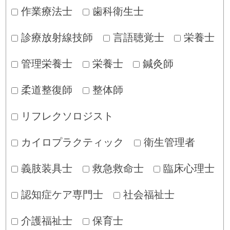
作業療法士
歯科衛生士
診療放射線技師
言語聴覚士
栄養士
管理栄養士
栄養士
鍼灸師
柔道整復師
整体師
リフレクソロジスト
カイロプラクティック
衛生管理者
義肢装具士
救急救命士
臨床心理士
認知症ケア専門士
社会福祉士
介護福祉士
保育士