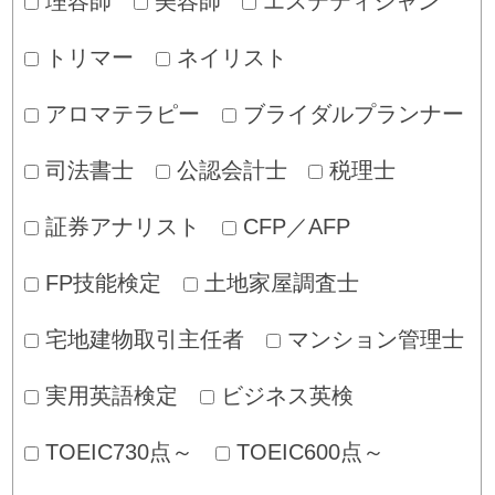
理容師
美容師
エステティシャン
トリマー
ネイリスト
アロマテラピー
ブライダルプランナー
司法書士
公認会計士
税理士
証券アナリスト
CFP／AFP
FP技能検定
土地家屋調査士
宅地建物取引主任者
マンション管理士
実用英語検定
ビジネス英検
TOEIC730点～
TOEIC600点～